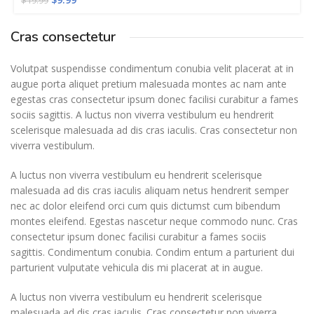
$
19.99
Cras consectetur
Volutpat suspendisse condimentum conubia velit placerat at in
augue porta aliquet pretium malesuada montes ac nam ante
egestas cras consectetur ipsum donec facilisi curabitur a fames
sociis sagittis. A luctus non viverra vestibulum eu hendrerit
scelerisque malesuada ad dis cras iaculis. Cras consectetur non
viverra vestibulum.
A luctus non viverra vestibulum eu hendrerit scelerisque
malesuada ad dis cras iaculis aliquam netus hendrerit semper
nec ac dolor eleifend orci cum quis dictumst cum bibendum
montes eleifend. Egestas nascetur neque commodo nunc. Cras
consectetur ipsum donec facilisi curabitur a fames sociis
sagittis. Condimentum conubia. Condim entum a parturient dui
parturient vulputate vehicula dis mi placerat at in augue.
A luctus non viverra vestibulum eu hendrerit scelerisque
malesuada ad dis cras iaculis. Cras consectetur non viverra