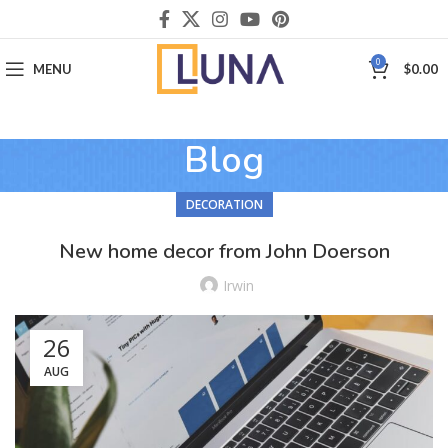
0
MENU
$
0.00
Blog
DECORATION
New home decor from John Doerson
Irwin
26
AUG